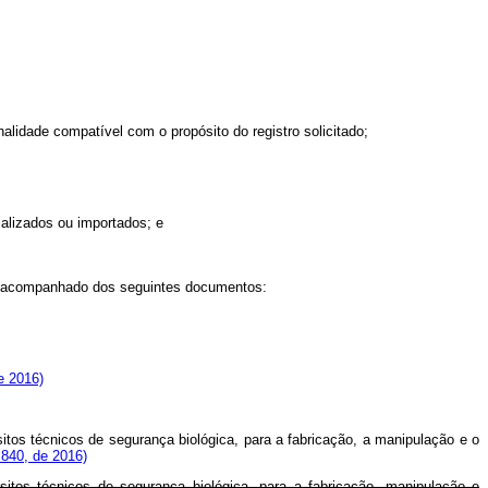
nalidade compatível com o propósito do registro solicitado;
alizados ou importados; e
tar acompanhado dos seguintes documentos:
e 2016)
itos técnicos de segurança biológica, para a fabricação, a manipulação e o
.840, de 2016)
itos técnicos de segurança biológica, para a fabricação, manipulação e