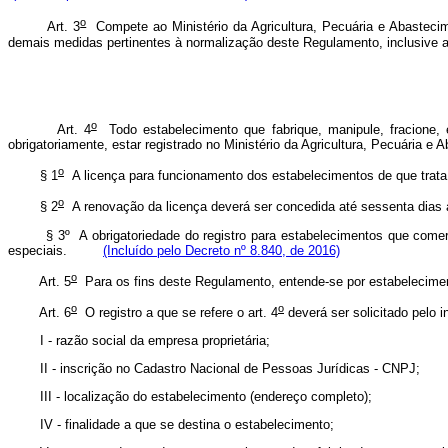
o
Art. 3
Compete ao Ministério da Agricultura, Pecuária e Abastecime
demais medidas pertinentes à normalização deste Regulamento, inclusive 
o
Art. 4
Todo estabelecimento que fabrique, manipule, fracione, en
obrigatoriamente, estar registrado no Ministério da Agricultura, Pecuária e 
o
§ 1
A licença para funcionamento dos estabelecimentos de que trata 
o
§ 2
A renovação da licença deverá ser concedida até sessenta dias 
§ 3º A obrigatoriedade do registro para estabelecimentos que co
especiais.
(Incluído pelo Decreto nº 8.840, de 2016)
o
Art. 5
Para os fins deste Regulamento, entende-se por estabelecime
o
o
Art. 6
O registro a que se refere o art. 4
deverá ser solicitado pelo 
I - razão social da empresa proprietária;
II - inscrição no Cadastro Nacional de Pessoas Jurídicas - CNPJ;
III - localização do estabelecimento (endereço completo);
IV - finalidade a que se destina o estabelecimento;