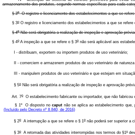
armazenamento dos produtos, segundo normas específicas para cada catego
o
§ 3
O registro e licenciamento dos estabelecimentos a que se refere 
o
§ 3
O registro e licenciamento dos estabelecimentos a que se refere o
o
§ 4
Não será obrigatória a realização de inspeção e aprovação pr
o
o
§ 4
A inspeção a que se refere o § 3
não será aplicável aos estabel
I - distribuam, exportem ou importem produtos de uso veterinári
II - comerciem e armazenem produtos de uso veterinário de nature
III - manipulem produtos de uso veterinário e que estejam em situ
o
§ 5
Não
será obrigatória a realização de inspeção e aprovação pr
o
Art. 7
O estabelecimento fabricante ou importador, que não fabricou 
§ 1º O disposto no
caput
não se aplica ao estabelecimento que, 
(Incluído pelo Decreto nº 8.840, de 2016)
o
o
§ 2
A interrupção a que se refere o § 1
não poderá ser superior a
o
§ 3
A retomada das atividades interrompidas nos termos do §1
º
dev