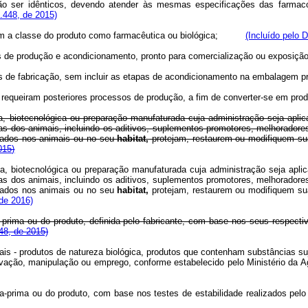
o ser idênticos, devendo atender às mesmas especificações das farmaco
8.448, de 2015)
am a classe do produto como farmacêutica ou biológica;
(Incluído pelo 
s de produção e acondicionamento, pronto para comercialização ou exposiçã
 de fabricação, sem incluir as etapas de acondicionamento na embalagem pr
requeiram posteriores processos de produção, a fim de converter-se em pro
ca, biotecnológica ou preparação manufaturada cuja administração seja aplic
as dos animais, incluindo os aditivos, suplementos promotores, melhoradore
izados nos animais ou no seu
habitat,
protejam, restaurem ou modifiquem sua
015)
ca, biotecnológica ou preparação manufaturada cuja administração seja aplic
as dos animais, incluindo os aditivos, suplementos promotores, melhoradore
izados nos animais ou no seu
habitat,
protejam, restaurem ou modifiquem sua
de 2016)
ia-prima ou do produto, definida pelo fabricante, com base nos seus respec
448, de 2015)
is - produtos de natureza biológica, produtos que contenham substâncias suje
ação, manipulação ou emprego, conforme estabelecido pelo Ministério da Ag
téria-prima ou do produto, com base nos testes de estabilidade realizados 