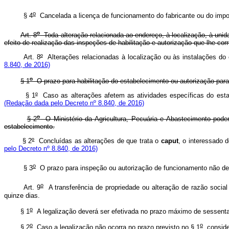
o
§ 4
Cancelada a licença de funcionamento do fabricante ou do im
o
Art. 8
Toda alteração relacionada ao endereço, à localização, à unida
efeito de realização das inspeções de habilitação e autorização que lhe co
Art. 8
º
Alterações relacionadas à localização ou às instalações do 
8.840, de 2016)
o
§ 1
O prazo para habilitação do estabelecimento ou autorização para 
§ 1
º
Caso as alterações afetem as atividades específicas do esta
(Redação dada pelo Decreto nº 8.840, de 2016)
o
§ 2
O Ministério da Agricultura, Pecuária e Abastecimento poderá
estabelecimento.
§ 2
º
Concluídas as alterações de que trata o
caput
, o interessado 
pelo Decreto nº 8.840, de 2016)
o
§ 3
O prazo para inspeção ou autorização de funcionamento não deve
o
Art. 9
A transferência de propriedade ou alteração de razão social
quinze dias.
o
§ 1
A legalização deverá ser efetivada no prazo máximo de sessenta 
o
o
§ 2
Caso a legalização não ocorra no prazo previsto no § 1
, consid