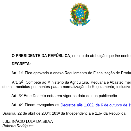
O PRESIDENTE DA REPÚBLICA
, no uso da atribuição que lhe confe
DECRETA:
o
Art. 1
Fica aprovado o anexo Regulamento de Fiscalização de Produ
o
Art. 2
Compete ao Ministério da Agricultura, Pecuária e Abasteciment
demais medidas pertinentes para a normalização do Regulamento, inclusi
o
Art. 3
Este Decreto entra em vigor na data de sua publicação.
o
o
Art. 4
Ficam revogados os
Decretos n
s 1.662, de 6 de outubro de 
Brasília, 22 de abril de 2004; 183
º
da Independência e 116
º
da República.
LUIZ INÁCIO LULA DA SILVA
Roberto Rodrigues