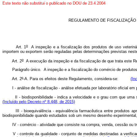
Este texto não substitui o publicado no DOU de 23.4.2004
REGULAMENTO DE FISCALIZAÇÃO
o
Art. 1
A inspeção e a fiscalização dos produtos de uso veteriná
importem ou exportem serão reguladas pelas determinações previstas nes
o
Art. 2
A execução da inspeção e da fiscalização de que trata este Reg
Parágrafo único. A inspeção e a fiscalização do comércio de produtos de 
Art. 2
º
-A.
Para os efeitos deste Regulamento, considera-se:
(In
I - análise de fiscalização - análise efetuada por laboratório oficial 
II - biodisponibilidade - indica a velocidade e o grau com que um
(Incluído pelo Decreto nº 8.448, de 2015)
III - bioequivalência - equivalência farmacêutica entre produtos 
biodisponibilidade quando estudados sob um mesmo desenho experimenta
IV - comércio - atividade que consiste
na compra, venda, cessão ou tr
V - controle da qualidade - conjunto de medidas destinadas a verific