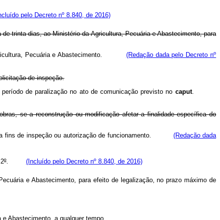
ncluído pelo Decreto nº 8.840, de 2016)
e trinta dias, ao Ministério da Agricultura, Pecuária e Abastecimento, para
cultura, Pecuária e Abastecimento.
(Redação dada pelo Decreto nº
licitação de inspeção.
 período de paralização no ato de comunicação previsto no
caput
.
bras, se a reconstrução ou modificação afetar a finalidade específica do
ra fins de inspeção ou autorização de funcionamento.
(Redação dada
 2
º
.
(Incluído pelo Decreto nº 8.840, de 2016)
 Pecuária e Abastecimento, para efeito de legalização, no prazo máximo de
ria e Abastecimento, a qualquer tempo.