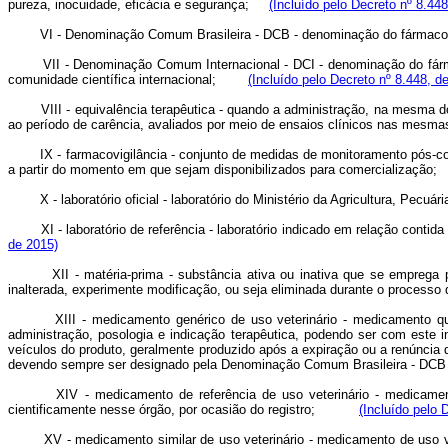
pureza, inocuidade, eficácia e segurança;
(Incluído pelo Decreto nº 8.44
VI - Denominação Comum Brasileira - DCB - denominação do fármaco o
VII - Denominação Comum Internacional - DCI - denominação do fár
comunidade científica internacional;
(Incluído pelo Decreto nº 8.448, d
VIII - equivalência terapêutica - quando a administração, na mesma d
ao período de carência, avaliados por meio de ensaios clínicos nas mesm
IX - farmacovigilância -
conjunto de medidas de monitoramento pós-comer
a partir do momento em que sejam disponibilizados para comercialização;
X - laboratório oficial - laboratório do Ministério da Agricultura, Pecu
XI - laboratório de referência - laboratório indicado em relação co
de 2015)
XII - matéria-prima - substância ativa ou inativa que se empreg
inalterada, experimente modificação, ou seja eliminada durante o processo 
XIII - medicamento genérico de uso veterinário - medicamento 
administração, posologia e indicação terapêutica, podendo ser com este i
veículos do produto, geralmente produzido após a expiração ou a renúncia 
devendo sempre ser designado pela Denominação Comum Brasileira - DCB 
XIV - medicamento de referência de uso veterinário - medicamen
cientificamente nesse órgão, por ocasião do registro;
(Incluído pelo 
XV - medicamento similar de uso veterinário - medicamento de uso 