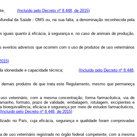
nte;
(Incluído pelo Decreto nº 8.448, de 2015)
Mundial da Saúde - OMS ou, na sua falta, a denominação reconhecida pela
s iguais quanto à eficácia, à segurança e, no caso de animais de produção,
r os eventos adversos que ocorrem com o uso de produtos de uso veterinários
 2015)
econhecida idoneidade e capacidade técnica;
(Incluído pelo Decreto nº 8.448,
ca e demais produtos de que trata este Regulamento, mesmo que permaneça
 uso veterinário, com a mesma concentração, forma farmacêutica, via de
 tamanho, formato, prazo de validade, embalagem, rotulagem, excipientes e
a bioequivalência, eficácia e segurança por meio de estudos farmacêuticos,
(Incluído pelo Decreto nº 8.448, de 2015)
alizado no País, cuja eficácia, segurança e qualidade foram comprovadas
a de uso veterinário registrado no órgão federal competente, com a mesma