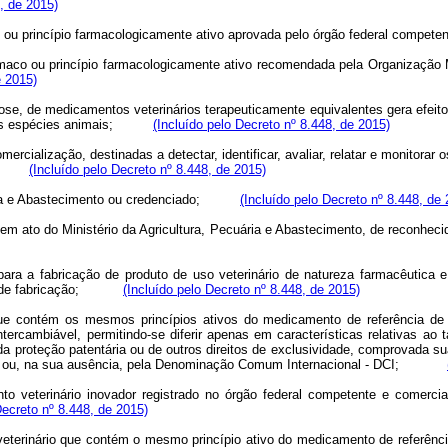
8, de 2015)
u princípio farmacologicamente ativo aprovada pelo órgão federal compete
maco ou princípio farmacologicamente ativo recomendada pela Organização 
e 2015)
ose, de medicamentos veterinários terapeuticamente equivalentes gera efeito
as espécies animais;
(Incluído pelo Decreto nº 8.448, de 2015)
cialização, destinadas a detectar, identificar, avaliar, relatar e monitora
(Incluído pelo Decreto nº 8.448, de 2015)
ária e Abastecimento ou credenciado;
(Incluído pelo Decreto nº 8.448, de
ntida em ato do Ministério da Agricultura, Pecuária e Abastecimento, de r
a para a fabricação de produto de uso veterinário de natureza farmacêuti
de fabricação;
(Incluído pelo Decreto nº 8.448, de 2015)
que contém os mesmos princípios ativos do medicamento de referência de
ntercambiável, permitindo-se diferir apenas em características relativas ao
da proteção patentária ou de outros direitos de exclusividade, comprovada su
ou, na sua ausência, pela Denominação Comum Internacional - DCI;
to veterinário inovador registrado no órgão federal competente e comerci
Decreto nº 8.448, de 2015)
veterinário que contém o mesmo princípio ativo do medicamento de referênci