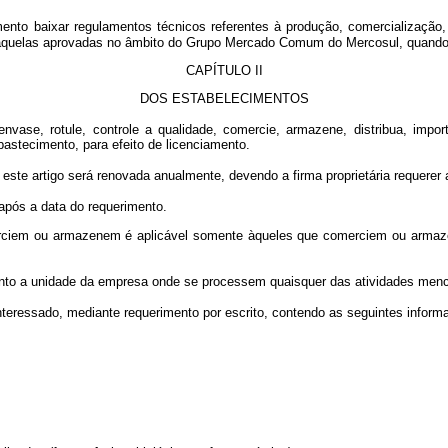
nto baixar regulamentos técnicos referentes à produção, comercialização, 
aquelas aprovadas no âmbito do Grupo Mercado Comum do Mercosul, quando re
CAPÍTULO II
DOS ESTABELECIMENTOS
vase, rotule, controle a qualidade, comercie, armazene, distribua, import
Abastecimento, para efeito de licenciamento.
este artigo será renovada anualmente, devendo a firma proprietária requerer
após a data do requerimento.
merciem ou armazenem é aplicável somente àqueles que comerciem ou armaze
nto a unidade da empresa onde se processem quaisquer das atividades menci
interessado, mediante requerimento por escrito, contendo as seguintes inform