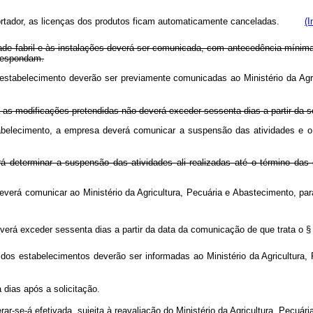
portador, as licenças dos produtos ficam automaticamente canceladas.
(I
de fabril e às instalações deverá ser comunicada, com antecedência mínima d
rrespondam.
estabelecimento deverão ser previamente comunicadas ao Ministério da Agri
as modificações pretendidas não deverá exceder sessenta dias a partir da so
belecimento, a empresa deverá comunicar a suspensão das atividades e o
 determinar a suspensão das atividades ali realizadas até o término das o
deverá comunicar ao Ministério da Agricultura, Pecuária e Abastecimento, pa
rá exceder sessenta dias a partir da data da comunicação de que trata o §
 dos estabelecimentos deverão ser informadas ao Ministério da Agricultura,
dias após a solicitação.
erar-se-á efetivada, sujeita à reavaliação do Ministério da Agricultura, Pecuá