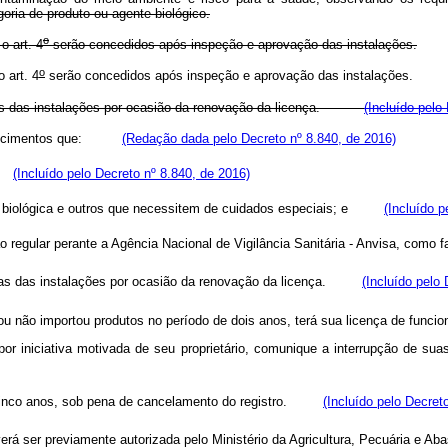
ria de produto ou agente biológico.
o
o art. 4
serão concedidos após inspeção e aprovação das instalações.
o
 art. 4
serão concedidos após inspeção e aprovação das instalações.
évias das instalações por ocasião da renovação da licença.
(Incluído pelo
ecimentos que:
(Redação dada pelo Decreto nº 8.840, de 2016)
o;
(Incluído pelo Decreto nº 8.840, de 2016)
za biológica e outros que necessitem de cuidados especiais; e
(Incluído p
ação regular perante a Agência Nacional de Vigilância Sanitária - Anvisa, 
évias das instalações por ocasião da renovação da licença.
(Incluído pelo
ou não importou produtos no período de dois anos, terá sua licença de func
por iniciativa motivada de seu proprietário, comunique a interrupção de 
 cinco anos, sob pena de cancelamento do registro.
(Incluído pelo Decret
erá ser previamente autorizada pelo Ministério da Agricultura, Pecuária 