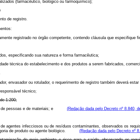
lizados (farmacêutico, biológico ou farmoquímico);
e
nto de registro.
entos:
damente registrado no órgão competente, contendo cláusula que especifique fi
ados, especificando sua natureza e forma farmacêutica;
idade técnica do estabelecimento e dos produtos a serem fabricados, comerci
.
ador, envasador ou rotulador, o requerimento de registro também deverá es
responsável técnico;
 de 1:200;
os de pessoas e de materiais; e
(Redação dada pelo Decreto nº 8.840, d
es de agentes infecciosos ou de resíduos contaminantes, observados os requis
ria de produto ou agente biológico.
(Redação dada pelo Decreto nº 8
contaminação do meio ambiente e risco para a saúde, observando os requis