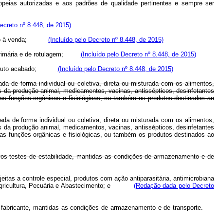
peias autorizadas e aos padrões de qualidade pertinentes e sempre ser
Decreto nº 8.448, de 2015)
o à venda;
(Incluído pelo Decreto nº 8.448, de 2015)
imária e de rotulagem;
(Incluído pelo Decreto nº 8.448, de 2015)
duto acabado;
(Incluído pelo Decreto nº 8.448, de 2015)
ada de forma individual ou coletiva, direta ou misturada com os alimentos,
s da produção animal, medicamentos, vacinas, antissépticos, desinfetantes
s funções orgânicas e fisiológicas, ou também os produtos destinados ao
ada de forma individual ou coletiva, direta ou misturada com os alimentos,
s da produção animal, medicamentos, vacinas, antissépticos, desinfetantes
s funções orgânicas e fisiológicas, ou também os produtos destinados ao
tivos testes de estabilidade, mantidas as condições de armazenamento e de
itas a controle especial, produtos com ação antiparasitária, antimicrobiana
ricultura, Pecuária e Abastecimento; e
(Redação dada pelo Decreto
pelo fabricante, mantidas as condições de armazenamento e de transporte.