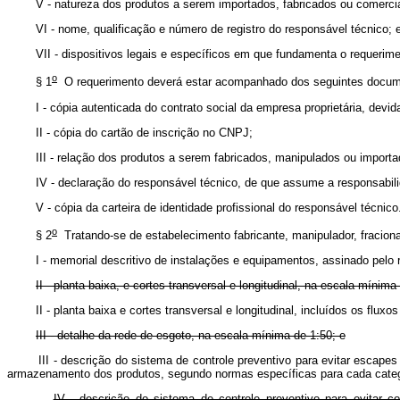
V - natureza dos produtos a serem importados, fabricados ou comercia
VI - nome, qualificação e número de registro do responsável técnico; 
VII - dispositivos legais e específicos em que fundamenta o requerime
o
§ 1
O requerimento deverá estar acompanhado dos seguintes docum
I - cópia autenticada do contrato social da empresa proprietária, devi
II - cópia do cartão de inscrição no CNPJ;
III - relação dos produtos a serem fabricados, manipulados ou import
IV - declaração do responsável técnico, de que assume a responsabil
V - cópia da carteira de identidade profissional do responsável técnico
o
§ 2
Tratando-se de estabelecimento fabricante, manipulador, fracion
I - memorial descritivo de instalações e equipamentos, assinado pelo 
II - planta baixa, e cortes transversal e longitudinal, na escala mínima
II - planta baixa e cortes transversal e longitudinal, incluídos os flux
III - detalhe da rede de esgoto, na escala mínima de 1:50; e
III - descrição do sistema de controle preventivo para evitar escap
armazenamento dos produtos, segundo normas específicas para cada catego
IV - descrição do sistema de controle preventivo para evitar 