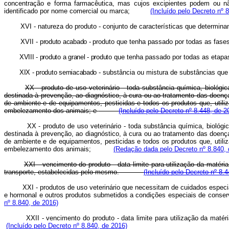
concentração e forma farmacêutica, mas cujos excipientes podem ou nã
identificado por nome comercial ou marca;
(Incluído pelo Decreto nº 
XVI -
natureza do produto - conjunto de características que determin
XVII -
produto acabado -
produto que tenha passado por todas as fase
XVIII - produto a granel - produto
que tenha passado por todas as etapas
XIX - produto semiacabado -
substância ou mistura de substâncias que 
XX - produto de uso veterinário - toda substância química, biológi
destinada à prevenção, ao diagnóstico, à cura ou ao tratamento das doenç
de ambiente e de equipamentos, pesticidas e todos os produtos que, util
embelezamento dos animais;
e
(Incluído pelo Decreto nº 8.448, de 2
XX - produto de uso veterinário - toda substância química, biológi
destinada à prevenção, ao diagnóstico, à cura ou ao tratamento das doenç
de ambiente e de equipamentos, pesticidas e todos os produtos que, util
embelezamento dos animais;
(Redação dada pelo Decreto nº 8.840, 
XXI - vencimento do produto - data limite para utilização da matér
transporte, estabelecidas pelo mesmo.
(Incluído pelo Decreto nº 8.
XXI - produtos de uso veterinário que necessitam de cuidados especia
e hormonal e outros produtos submetidos a condições especiais de conserv
nº 8.840, de 2016)
XXII - vencimento do produto - data limite para utilização da ma
(Incluído pelo Decreto nº 8.840, de 2016)