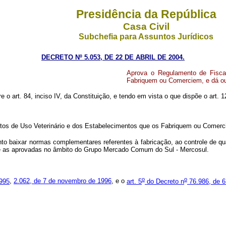
Presidência da República
Casa Civil
Subchefia para Assuntos Jurídicos
DECRETO Nº 5.053, DE 22 DE ABRIL DE 2004.
Aprova o Regulamento de Fisca
Fabriquem ou Comerciem, e dá ou
re o art. 84, inciso IV, da Constituição, e tendo em vista o que dispõe o art. 
tos de Uso Veterinário e dos Estabelecimentos que os Fabriquem ou Comerc
o baixar normas complementares referentes à fabricação, ao controle de qua
ve as aprovadas no âmbito do Grupo Mercado Comum do Sul - Mercosul.
o
o
1995
,
2.062, de 7 de novembro de 1996
, e o
art. 5
do Decreto n
76.986, de 6