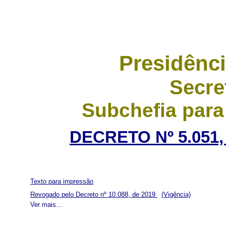
Presidênci
Secre
Subchefia para
DECRETO Nº 5.051,
Texto para impressão
Revogado pelo Decreto nº 10.088, de 2019
(Vigência)
Ver mais...