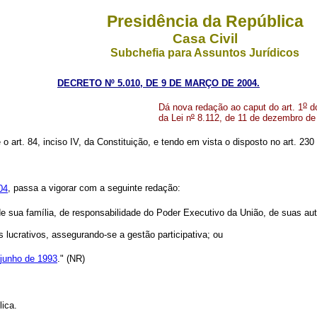
Presidência da República
Casa Civil
Subchefia para Assuntos Jurídicos
DECRETO Nº 5.010, DE 9 DE MARÇO DE 2004.
o
Dá nova redação ao caput do art. 1
do
da Lei n
º
8.112, de 11 de dezembro de 
 o art. 84, inciso IV, da Constituição, e tendo em vista o disposto no art. 230
04
, passa a vigorar com a seguinte redação:
de sua família, de responsabilidade do Poder Executivo da União, de suas au
 lucrativos, assegurando-se a gestão participativa; ou
 junho de 1993
." (NR)
ica.