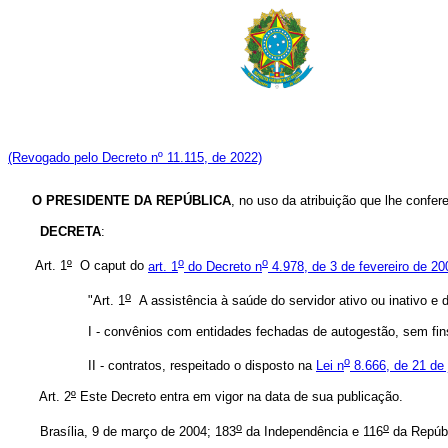
(Revogado pelo Decreto nº 11.115, de 2022)
O PRESIDENTE DA REPÚBLICA
, no uso da atribuição que lhe confere
DECRETA
:
o
o
Art. 1
º
O caput do
art. 1
do Decreto n
4.978, de 3 de fevereiro de 20
o
"Art. 1
A assistência à saúde do servidor ativo ou inativo e 
I - convênios com entidades fechadas de autogestão, sem fins
o
II - contratos, respeitado o disposto na
Lei n
8.666, de 21 de
Art. 2
º
Este Decreto entra em vigor na data de sua publicação.
o
o
Brasília, 9 de março de 2004; 183
da Independência e 116
da Repúbl