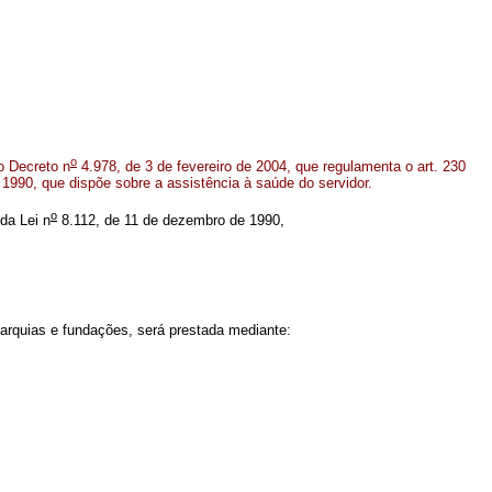
o
 Decreto n
4.978, de 3 de fevereiro de 2004, que regulamenta o art. 230
1990, que dispõe sobre a assistência à saúde do servidor.
o
 da Lei n
8.112, de 11 de dezembro de 1990,
tarquias e fundações, será prestada mediante: