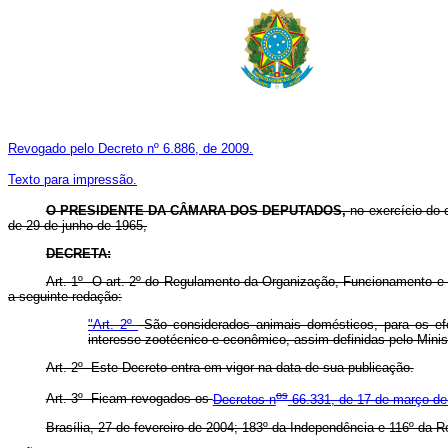
Revogado pelo Decreto nº 6.886, de 2009.
Texto para impressão.
O PRESIDENTE DA CÂMARA DOS DEPUTADOS,
no exercício do 
de 29 de junho de 1965,
DECRETA:
Art. 1º O art. 2º do Regulamento da Organização, Funcionamento 
a seguinte redação:
"Art. 2º
São considerados animais domésticos, para os efeit
interesse zootécnico e econômico, assim definidas pelo Minis
Art. 2º Este Decreto entra em vigor na data de sua publicação.
os
Art. 3º Ficam revogados os
Decretos n
66.331, de 17 de março de
Brasília, 27 de fevereiro de 2004; 183º da Independência e 116º da R